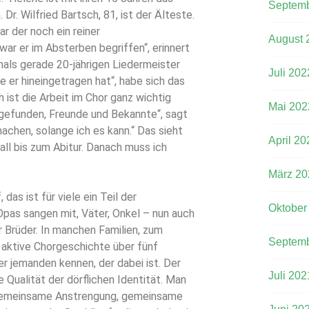
Septemb
Dr. Wilfried Bartsch, 81, ist der Älteste.
ar der noch ein reiner
August 
war er im Absterben begriffen“, erinnert
mals gerade 20-jährigen Liedermeister
Juli 202
e er hineingetragen hat“, habe sich das
 ist die Arbeit im Chor ganz wichtig
Mai 202
gefunden, Freunde und Bekannte“, sagt
rmachen, solange ich es kann.“ Das sieht
April 20
all bis zum Abitur. Danach muss ich
März 20
das ist für viele ein Teil der
Oktober
Opas sangen mit, Väter, Onkel – nun auch
 Brüder. In manchen Familien, zum
Septemb
e aktive Chorgeschichte über fünf
er jemanden kennen, der dabei ist. Der
Juli 202
e Qualität der dörflichen Identität. Man
 gemeinsame Anstrengung, gemeinsame