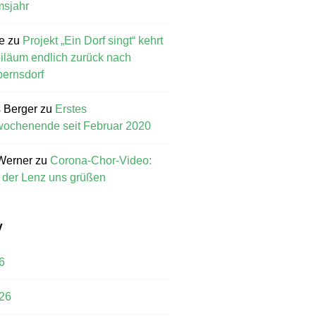
msjahr
e
zu
Projekt „Ein Dorf singt“ kehrt
iläum endlich zurück nach
ernsdorf
 Berger
zu
Erstes
ochenende seit Februar 2020
Werner
zu
Corona-Chor-Video:
l der Lenz uns grüßen
V
6
26