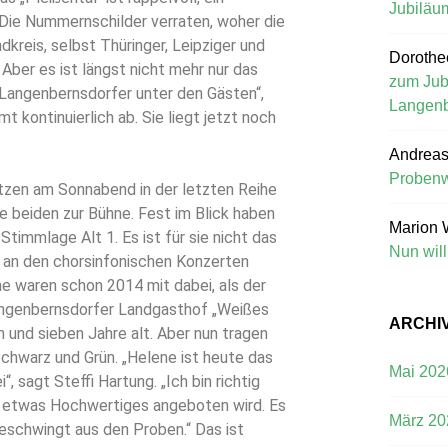
Jubiläu
 Die Nummernschilder verraten, woher die
reis, selbst Thüringer, Leipziger und
Dorothe
 Aber es ist längst nicht mehr nur das
zum Jub
r Langenbernsdorfer unter den Gästen“,
Langenb
t kontinuierlich ab. Sie liegt jetzt noch
Andreas
Probenw
itzen am Sonnabend in der letzten Reihe
ie beiden zur Bühne. Fest im Blick haben
Marion 
Stimmlage Alt 1. Es ist für sie nicht das
Nun wil
r an den chorsinfonischen Konzerten
ne waren schon 2014 mit dabei, als der
angenbernsdorfer Landgasthof „Weißes
ARCHI
 und sieben Jahre alt. Aber nun tragen
Schwarz und Grün. „Helene ist heute das
Mai 202
, sagt Steffi Hartung. „Ich bin richtig
o etwas Hochwertiges angeboten wird. Es
März 20
schwingt aus den Proben.“ Das ist