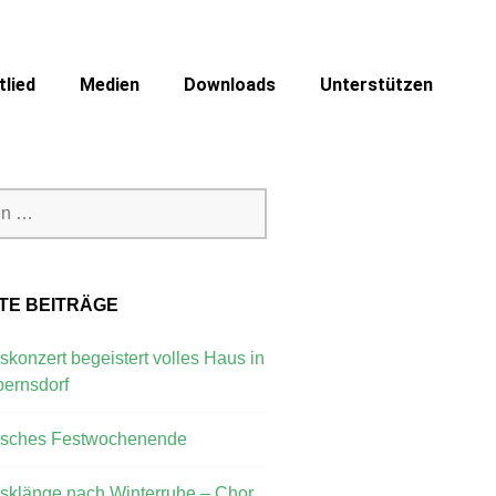
lied
Medien
Downloads
Unterstützen
TE BEITRÄGE
skonzert begeistert volles Haus in
ernsdorf
isches Festwochenende
gsklänge nach Winterruhe – Chor