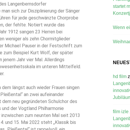
 des Langenbernsdorfer
startet 
man sich zur Disziplinierung der Sänger
Konzert
bühren für jede geschwänzte Chorprobe
n, der fehlte. Notiert wurde das
Wenn ein
Jahr 1912 sangen 23 Herren bei
en weniger als zehn Chormitglieder
Weihna
er Michael Pauser in der Festschrift zum
e zum Beispiel Kurt Wolf, der später
 jenem Jahr vier Mal. Allerdings
NEUES
bwesenheitsskala im unteren Mittelfeld.
er.
hd film
Langenbe
 in dem längst auch wieder Frauen singen
innovati
„Pleißental“ an zwei aufeinander
Jubiläu
t dem neu gegründeten Schulchor des
und der Vogtland Philharmonie
film izle
r inzwischen zum neunten Mal seit 2013
Langenbe
14. und 15. Mai 2022 steht „Klassik bis
innovati
„Pleißental“ ist rappelvoll, ein