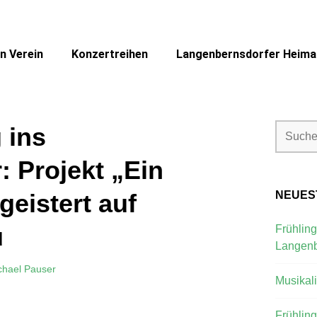
n Verein
Konzertreihen
Langenbernsdorfer Heimat
 ins
: Projekt „Ein
geistert auf
NEUES
u
Frühling
Langenb
chael Pauser
Musikal
Frühlin