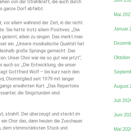
Juni 20
hen von der Strahlkraft, die auch durch
s ganze Dorf abfärbt.
Mai 202
t, vor allem während der Zeit, in der nicht
Januar 
 Sie hatte trotz allem Positives. „Die
gelernt, allein zu singen. Das merkt man
Dezemb
ser ein. „Unsere musikalische Qualität hat
 deshalb große Sprünge gemacht. Das
ten. Unser Chor war nie so gut wie jetzt“,
Oktober
s auch so: „Die Entwicklung, die unser
agt Gottfried Wolf – bis kurz nach den
Septemb
d, Chormitglied seit 1979 mit langer
gangs erwähnten Kurt. „Das Repertoire
August 
ressanter, die Singstunden sind
Juli 202
t, strahlt. Der überzeugt und steckt im
Juni 20
 ein Chor das, dann heulen die Zuschauer.
, dem stimmstärksten Stück und
Mai 202