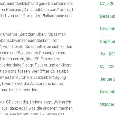
tina“, nachdenklich und ganz behutsam die
März 20
r in Puccinis „O mio babbino caro“ besingt.
hrt von den Profis der Philharmonie und
Dezemb
Novemb
er Chor viel Zeit zum Üben. Muss man
robenschwänzer nachdenken, Herr
Septemb
“, wehrt er ab. So schalteten sich zu den
rinnen und Sänger des Gesangvereins
Juni 20
ffen mussten, über 90 Prozent zu.
lieder dabei“, sagt Pauser, und er klingt,
Mai 202
 so ganz fassen. Wer öfter da ist, übt
rmeister durch die Einzelübertragung
Januar 
gt, wie exakt die Aussprache ist, ob
 nur tangiert werden.
Novemb
ngs-CDs ständig. Helene sagt: „Wenn ich
Oktober
 Haus, ganz egal, was die anderen machen
.“ Helene ist mit ihren 15 Jahren das