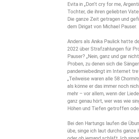
Evita in „Don’t cry for me, Argen
Tochter, die ihren geliebten Vate
Die ganze Zeit getragen und gefü
dem Dirigat von Michael Pauser.
Anders als Anika Paulick hatte d
2022 über Strafzahlungen für P
Pauser? „Nein, ganz und gar nicht
Proben, zu denen sich die Sänge
pandemiebedingt im Internet tre
„Teilweise waren alle 58 Chormitg
als könne er das immer noch nicht
mehr – vor allem, wenn der Liede
ganz genau hört, wer was wie sin
Höhen und Tiefen getroffen oder
Bei den Hartungs laufen die Übu
übe, singe ich laut durchs ganze
oder ob jemand schläft. Ich singe