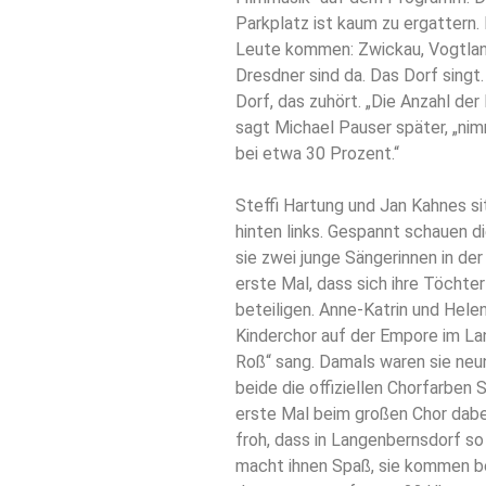
Parkplatz ist kaum zu ergattern.
Leute kommen: Zwickau, Vogtlandk
Dresdner sind da. Das Dorf singt.
Dorf, das zuhört. „Die Anzahl de
sagt Michael Pauser später, „nimm
bei etwa 30 Prozent.“
Steffi Hartung und Jan Kahnes s
hinten links. Gespannt schauen d
sie zwei junge Sängerinnen in der 
erste Mal, dass sich ihre Töchte
beteiligen. Anne-Katrin und Hele
Kinderchor auf der Empore im L
Roß“ sang. Damals waren sie neun
beide die offiziellen Chorfarben 
erste Mal beim großen Chor dabei“
froh, dass in Langenbernsdorf s
macht ihnen Spaß, sie kommen be