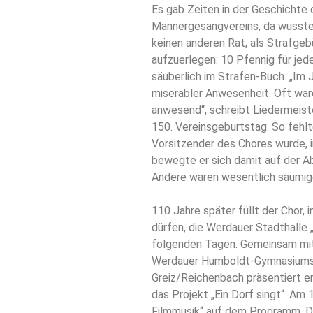
Es gab Zeiten in der Geschichte
Männergesangvereins, da wusste 
keinen anderen Rat, als Strafge
aufzuerlegen: 10 Pfennig für jede
säuberlich im Strafen-Buch. „Im 
miserabler Anwesenheit. Oft war
anwesend“, schreibt Liedermeist
150. Vereinsgeburtstag. So fehlt
Vorsitzender des Chores wurde, in
bewegte er sich damit auf der A
Andere waren wesentlich säumig
110 Jahre später füllt der Chor,
dürfen, die Werdauer Stadthalle 
folgenden Tagen. Gemeinsam mi
Werdauer Humboldt-Gymnasiums 
Greiz/Reichenbach präsentiert e
das Projekt „Ein Dorf singt“. Am 
Filmmusik“ auf dem Programm. Das 