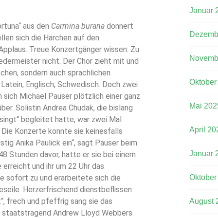
Januar 
ortuna“ aus den
Carmina burana
donnert
Dezemb
llen sich die Härchen auf den
 Applaus. Treue Konzertgänger wissen: Zu
Novemb
edermeister nicht. Der Chor zieht mit und
ischen, sondern auch sprachlichen
Oktober
Latein, Englisch, Schwedisch. Doch zwei
sich Michael Pauser plötzlich einer ganz
Mai 202
r. Solistin Andrea Chudak, die bislang
singt“ begleitet hatte, war zwei Mal
April 20
Die Konzerte konnte sie keinesfalls
istig Anika Paulick ein“, sagt Pauser beim
Januar 
8 Stunden davor, hatte er sie bei einem
erreicht und ihr um 22 Uhr das
 sofort zu und erarbeitete sich die
Oktober
seile. Herzerfrischend dienstbeflissen
“, frech und pfeffrig sang sie das
August 
ß, staatstragend Andrew Lloyd Webbers