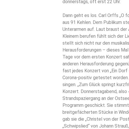
donnerstags, oft erst 22 Uhr.
Dann geht es los. Carl Orffs „O f
aus 91 Kehlen. Dem Publikum ste
Unterarmen auf. Laut braust der
Kleinem berufen fühlt sich der Li
stellt sich nicht nur den musikal
Herausforderungen – dieses Mal 
Tage vor dem ersten Konzert sah 
anderen Herausforderung gegenübe
fast jedes Konzert von „Ein Dorf 
Corona-positiv getestet worden. 
singen. „Zum Glück springt kurzfr
Konzert. Donnerstagabend, also 4
Strandspaziergang an der Ostsee 
Programm geschickt. Sie stimmte
breitgefächerten Stücke in Winde
gab sie die „Christel von der Post
„Schwipslied“ von Johann Strau