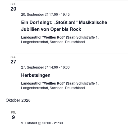
n
SO.
20
t
.
t
20. September @ 17:00
-
19:45
Ein Dorf singt: „Stoßt an!“ Musikalische
a
a
Jubiläen von Oper bis Rock
l
l
Landgasthof "Weißes Roß" (Saal)
Schulstraße 1,
Langenbernsdorf, Sachsen, Deutschland
t
t
SO.
27
u
u
27. September @ 14:00
-
16:00
Herbstsingen
n
n
Landgasthof "Weißes Roß" (Saal)
Schulstraße 1,
Langenbernsdorf, Sachsen, Deutschland
g
g
Oktober 2026
e
A
FR.
9
n
n
9. Oktober @ 20:00
-
21:30