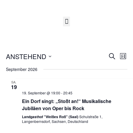
ANSTEHEND
S
V
V
L
U
I
D
C
September 2026
S
e
a
H
e
T
E
t
E
SA.
r
u
19
r
m
19. September @ 19:00
-
20:45
a
w
a
Ein Dorf singt: „Stoßt an!“ Musikalische
ä
Jubiläen von Oper bis Rock
n
h
n
Landgasthof "Weißes Roß" (Saal)
Schulstraße 1,
l
Langenbernsdorf, Sachsen, Deutschland
s
e
s