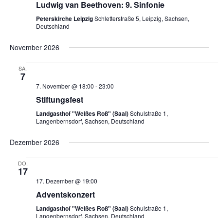
Ludwig van Beethoven: 9. Sinfonie
S
s
Peterskirche Leipzig
Schletterstraße 5, Leipzig, Sachsen,
Deutschland
u
i
November 2026
c
c
SA.
7
h
h
7. November @ 18:00
-
23:00
Stiftungsfest
e
t
Landgasthof "Weißes Roß" (Saal)
Schulstraße 1,
Langenbernsdorf, Sachsen, Deutschland
u
e
Dezember 2026
n
n
DO.
17
d
-
17. Dezember @ 19:00
Adventskonzert
A
N
Landgasthof "Weißes Roß" (Saal)
Schulstraße 1,
Langenbernsdorf, Sachsen, Deutschland