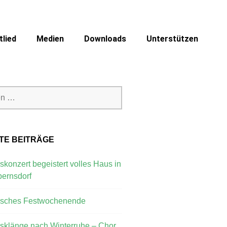
lied
Medien
Downloads
Unterstützen
TE BEITRÄGE
skonzert begeistert volles Haus in
ernsdorf
isches Festwochenende
gsklänge nach Winterruhe – Chor