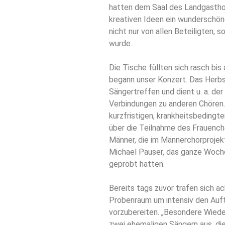
hatten dem Saal des Landgastho
kreativen Ideen ein wunderschön
nicht nur von allen Beteiligten,
wurde.
Die Tische füllten sich rasch bis
begann unser Konzert. Das Herbst
Sängertreffen und dient u. a. de
Verbindungen zu anderen Chören. 
kurzfristigen, krankheitsbeding
über die Teilnahme des Frauench
Männer, die im Männerchorproje
Michael Pauser, das ganze Woch
geprobt hatten.
Bereits tags zuvor trafen sich a
Probenraum um intensiv den Auf
vorzubereiten. „Besondere Wiede
zwei ehemaligen Sängern aus, die