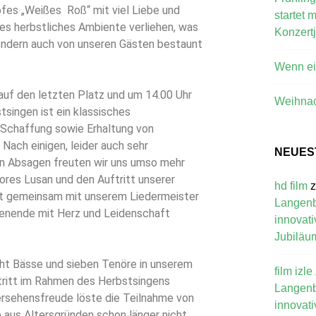
fes „Weißes Roß“ mit viel Liebe und
startet 
es herbstliches Ambiente verliehen, was
Konzert
 sondern auch von unseren Gästen bestaunt
Wenn ein
 auf den letzten Platz und um 14.00 Uhr
Weihna
singen ist ein klassisches
r Schaffung sowie Erhaltung von
Nach einigen, leider auch sehr
NEUES
ten Absagen freuten wir uns umso mehr
ores Lusan und den Auftritt unserer
hd film
kt gemeinsam mit unserem Liedermeister
Langenbe
enende mit Herz und Leidenschaft
innovati
Jubiläu
cht Bässe und sieben Tenöre in unserem
film izle
tritt im Rahmen des Herbstsingens
Langenbe
rsehensfreude löste die Teilnahme von
innovati
 aus Altersgründen schon länger nicht