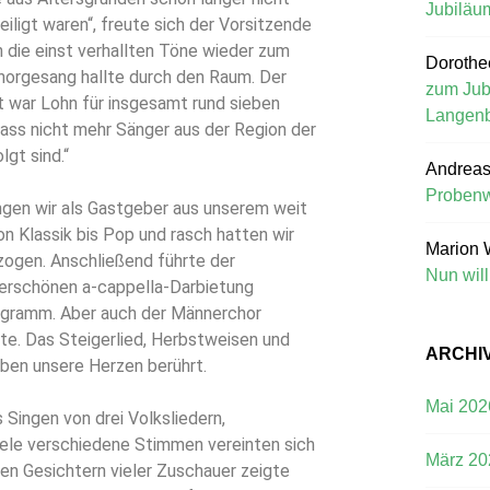
Jubiläu
ligt waren“, freute sich der Vorsitzende
 die einst verhallten Töne wieder zum
Dorothe
orgesang hallte durch den Raum. Der
zum Jub
 war Lohn für insgesamt rund sieben
Langenb
ass nicht mehr Sänger aus der Region der
gt sind.“
Andreas
Probenw
gen wir als Gastgeber aus unserem weit
n Klassik bis Pop und rasch hatten wir
Marion 
zogen. Anschließend führte der
Nun wil
derschönen a-cappella-Darbietung
rogramm. Aber auch der Männerchor
. Das Steigerlied, Herbstweisen und
ARCHI
aben unsere Herzen berührt.
Mai 202
ingen von drei Volksliedern,
ele verschiedene Stimmen vereinten sich
März 20
den Gesichtern vieler Zuschauer zeigte