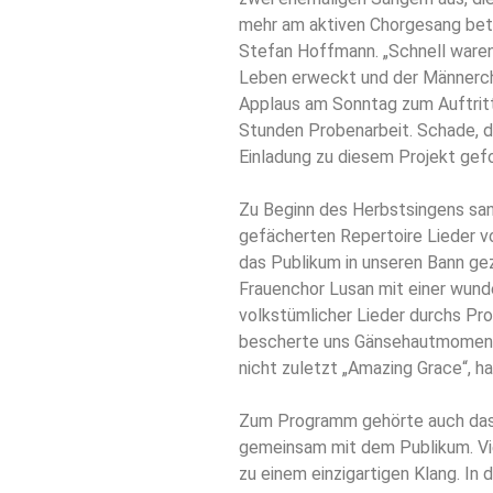
mehr am aktiven Chorgesang betei
Stefan Hoffmann. „Schnell waren
Leben erweckt und der Männerch
Applaus am Sonntag zum Auftritt
Stunden Probenarbeit. Schade, d
Einladung zu diesem Projekt gefol
Zu Beginn des Herbstsingens san
gefächerten Repertoire Lieder vo
das Publikum in unseren Bann ge
Frauenchor Lusan mit einer wun
volkstümlicher Lieder durchs P
bescherte uns Gänsehautmomente
nicht zuletzt „Amazing Grace“, h
Zum Programm gehörte auch das S
gemeinsam mit dem Publikum. Vi
zu einem einzigartigen Klang. In 