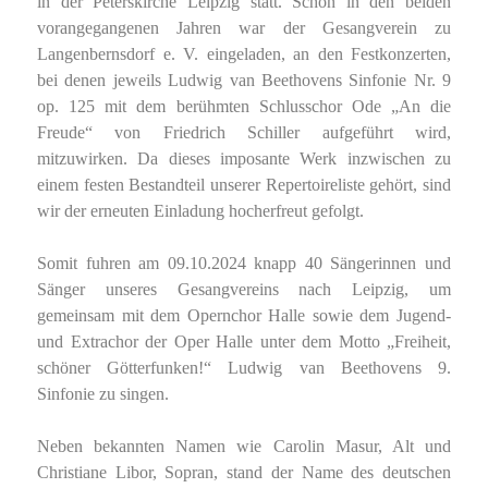
in der Peterskirche Leipzig statt. Schon in den beiden
vorangegangenen Jahren war der Gesangverein zu
Langenbernsdorf e. V. eingeladen, an den Festkonzerten,
bei denen jeweils Ludwig van Beethovens Sinfonie Nr. 9
op. 125 mit dem berühmten Schlusschor Ode „An die
Freude“ von Friedrich Schiller aufgeführt wird,
mitzuwirken. Da dieses imposante Werk inzwischen zu
einem festen Bestandteil unserer Repertoireliste gehört, sind
wir der erneuten Einladung hocherfreut gefolgt.
Somit fuhren am 09.10.2024 knapp 40 Sängerinnen und
Sänger unseres Gesangvereins nach Leipzig, um
gemeinsam mit dem Opernchor Halle sowie dem Jugend-
und Extrachor der Oper Halle unter dem Motto „Freiheit,
schöner Götterfunken!“ Ludwig van Beethovens 9.
Sinfonie zu singen.
Neben bekannten Namen wie Carolin Masur, Alt und
Christiane Libor, Sopran, stand der Name des deutschen