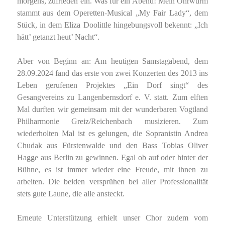
morgens, zufrieden ein. Was für ein Abend! Mein Ohrwurm
stammt aus dem Operetten-Musical „My Fair Lady“, dem
Stück, in dem Eliza Doolittle hingebungsvoll bekennt: „Ich
hätt’ getanzt heut’ Nacht“.
Aber von Beginn an: Am heutigen Samstagabend, dem
28.09.2024 fand das erste von zwei Konzerten des 2013 ins
Leben gerufenen Projektes „Ein Dorf singt“ des
Gesangvereins zu Langenbernsdorf e. V. statt. Zum elften
Mal durften wir gemeinsam mit der wunderbaren Vogtland
Philharmonie Greiz/Reichenbach musizieren. Zum
wiederholten Mal ist es gelungen, die Sopranistin Andrea
Chudak aus Fürstenwalde und den Bass Tobias Oliver
Hagge aus Berlin zu gewinnen. Egal ob auf oder hinter der
Bühne, es ist immer wieder eine Freude, mit ihnen zu
arbeiten. Die beiden versprühen bei aller Professionalität
stets gute Laune, die alle ansteckt.
Erneute Unterstützung erhielt unser Chor zudem vom