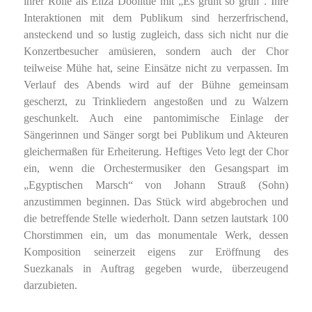
ihrer Rolle als Eliza Doolittle mit „Es grünt so grün“. Ihre
Interaktionen mit dem Publikum sind herzerfrischend,
ansteckend und so lustig zugleich, dass sich nicht nur die
Konzertbesucher amüsieren, sondern auch der Chor
teilweise Mühe hat, seine Einsätze nicht zu verpassen. Im
Verlauf des Abends wird auf der Bühne gemeinsam
gescherzt, zu Trinkliedern angestoßen und zu Walzern
geschunkelt. Auch eine pantomimische Einlage der
Sängerinnen und Sänger sorgt bei Publikum und Akteuren
gleichermaßen für Erheiterung. Heftiges Veto legt der Chor
ein, wenn die Orchestermusiker den Gesangspart im
„Egyptischen Marsch“ von Johann Strauß (Sohn)
anzustimmen beginnen. Das Stück wird abgebrochen und
die betreffende Stelle wiederholt. Dann setzen lautstark 100
Chorstimmen ein, um das monumentale Werk, dessen
Komposition seinerzeit eigens zur Eröffnung des
Suezkanals in Auftrag gegeben wurde, überzeugend
darzubieten.