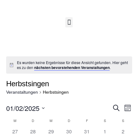
Es wurden keine Ergebnisse für diese Ansicht gefunden. Hier geht
es zu den
nächsten bevorstehenden Veranstaltungen
.
Herbstsingen
Veranstaltungen
Herbstsingen
01/02/2025
S
V
V
M
U
O
D
C
M
D
M
D
F
S
S
N
K
e
a
H
e
A
E
0
0
0
0
0
0
0
27
28
29
30
31
1
2
t
T