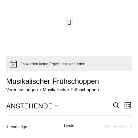
Es wurden keine Ergebnisse gefunden.
Musikalischer Frühschoppen
Veranstaltungen
Musikalischer Frühschoppen
ANSTEHENDE
S
V
V
L
U
I
D
C
S
e
a
H
e
T
Heute
NÄCHSTE
Veranstaltungen
Vorherige
E
t
E
VERANS
r
u
r