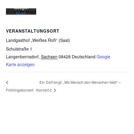
von
Google.
Mehr
erfahren
VERANSTALTUNGSORT
Karte
laden
Landgasthof „Weißes Roß“ (Saal)
Schulstraße 1
Google
Langenbernsdorf
,
Sachsen
08428
Deutschland
Google
Maps immer
Karte anzeigen
entsperren
Ein Dorf singt: „Wo Mensch den Menschen liebt“ –
Frühlingskonzert
Konzert 2