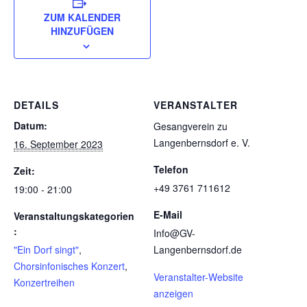
ZUM KALENDER
HINZUFÜGEN
DETAILS
VERANSTALTER
Datum:
Gesangverein zu
Langenbernsdorf e. V.
16. September 2023
Telefon
Zeit:
+49 3761 711612
19:00 - 21:00
Mit dem
E-Mail
Veranstaltungskategorien
Laden der
:
Info@GV-
Karte
"Ein Dorf singt"
,
Langenbernsdorf.de
akzeptiere
Chorsinfonisches Konzert
,
n Sie die
Veranstalter-Website
Datenschut
Konzertreihen
anzeigen
zerklärung